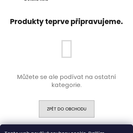
a
j
Produkty teprve připravujeme.
í
t
?
HLEDAT
Můžete se ale podívat na ostatní
kategorie.
ZPĚT DO OBCHODU
Z