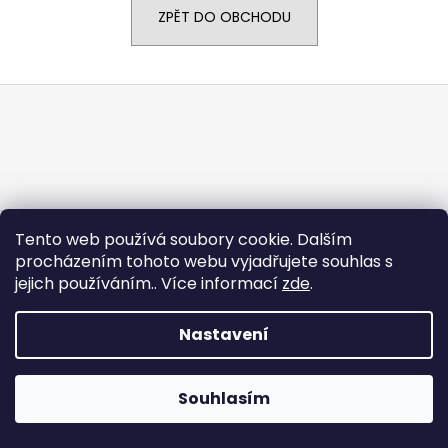
ZPĚT DO OBCHODU
a
j
í
Z
t
á
?
p
a
t
í
Vytvořil Shoptet
HLEDAT
Tento web používá soubory cookie. Dalším
Copyright 2026
J+P Sport
. Všechna práva vyhrazena.
procházením tohoto webu vyjadřujete souhlas s
jejich používáním.. Více informací
zde
.
Nastavení
Souhlasím
lajhsnclsnc sa\c