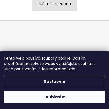
ZPĚT DO OBCHODU
a
j
í
Z
t
á
?
p
a
t
í
Vytvořil Shoptet
HLEDAT
Tento web používá soubory cookie. Dalším
Copyright 2026
J+P Sport
. Všechna práva vyhrazena.
procházením tohoto webu vyjadřujete souhlas s
jejich používáním.. Více informací
zde
.
Nastavení
Souhlasím
lajhsnclsnc sa\c